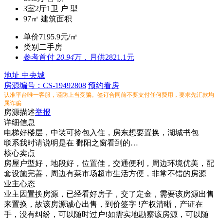
3室2厅1卫
户 型
97㎡
建筑面积
单价
7195.9元/㎡
类别
二手房
参考
首付
20.94
万，月供2821.1元
地址
中央城
房源编号：CS-19492808
预约看房
认准平台唯一客服，谨防上当受骗。签订合同前不要支付任何费用，要求先汇款均
属诈骗
房源描述
举报
详细信息
电梯好楼层，中装可拎包入住，房东想要置换，湖城书包
联系我时请说明是在 鄱阳之窗看到的…
核心卖点
房屋户型好，地段好，位置佳，交通便利，周边环境优美，配
套设施完善，周边有菜市场超市生活方便，非常不错的房源
业主心态
业主因置换房源，已经看好房子，交了定金，需要该房源出售
来置换，故该房源诚心出售，到价签字 !产权清晰，产证在
手，没有纠纷，可以随时过户!如需实地勘察该房源，可以随