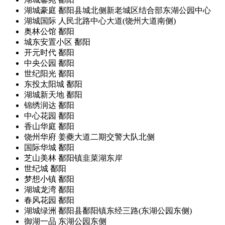
湖城豪庭
鄱阳县城北侧新老城区结合部东湖公园中心
湖城国际
人民北路中心大道(饶州大道南侧)
奥林公馆
鄱阳
城东安置小区
鄱阳
开元时代
鄱阳
中央公园
鄱阳
世纪阳光
鄱阳
东投太阳城
鄱阳
湖城新天地
鄱阳
锦绣润达
鄱阳
中心花园
鄱阳
香山华庭
鄱阳
饶州华府
姜夔大道二期交警大队北侧
国际华城
鄱阳
芝山美林
鄱阳镇韭菜湖东岸
世纪城
鄱阳
梦想小镇
鄱阳
湖城龙湾
鄱阳
春风花园
鄱阳
湖城绿洲
鄱阳县鄱阳镇东经三路(东湖公园东侧)
御湖一品
东湖公园东侧