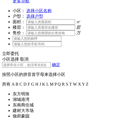
更多导航
小区：
选择小区名称
户型：
选择户型
面积：
㎡
楼层：
层
售价：
万
立即委托
小区选择
取消
确定
按照小区的拼音首字母来选择小区
所有
A
B
C
D
F
G
H
J
K
L
M
P
Q
R
S
T
W
X
Y
Z
东方明珠
湖城港湾
东南商住城
建材大市场
饶府豪园