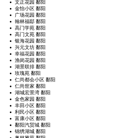
文正花园
鄱阳
金怡小区
鄱阳
广场花园
鄱阳
翰林福邸
鄱阳
高门学苑
鄱阳
高门文苑
鄱阳
银海花园
鄱阳
兴元文坊
鄱阳
幸福花园
鄱阳
渔岗花园
鄱阳
湖景联排
鄱阳
玫瑰苑
鄱阳
仁尚都会小区
鄱阳
仁尚世家
鄱阳
湖城宏景湾
鄱阳
金色家园
鄱阳
丰田小区
鄱阳
利民小区
鄱阳
富康小区
鄱阳
鄱阳汽贸城
鄱阳
锦绣湖城
鄱阳
奥林雅苑
鄱阳