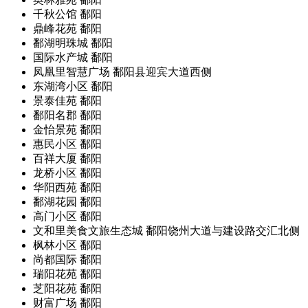
千秋公馆
鄱阳
鼎峰花苑
鄱阳
鄱湖明珠城
鄱阳
国际水产城
鄱阳
凤凰里智慧广场
鄱阳县迎宾大道西侧
东湖湾小区
鄱阳
景泰佳苑
鄱阳
鄱阳名郡
鄱阳
金怡景苑
鄱阳
惠民小区
鄱阳
百祥大厦
鄱阳
龙桥小区
鄱阳
华阳西苑
鄱阳
鄱湖花园
鄱阳
高门小区
鄱阳
文和里美食文旅生态城
鄱阳饶州大道与建设路交汇北侧
枫林小区
鄱阳
尚都国际
鄱阳
瑞阳花苑
鄱阳
芝阳花苑
鄱阳
财富广场
鄱阳