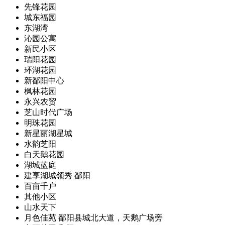
先锋花园
城东福园
东湖湾
沁园公寓
新民小区
瑞阳花园
环湖花园
新鄱阳中心
枫林花园
永兴农贸
芝山时代广场
明珠花园
新星丽湖星城
水韵芝阳
白天鹅花园
湖城蓝庭
建享湖城领秀
鄱阳
百亩千户
其他小区
山水天下
月色佳苑
鄱阳县城北大道，天鹅广场旁