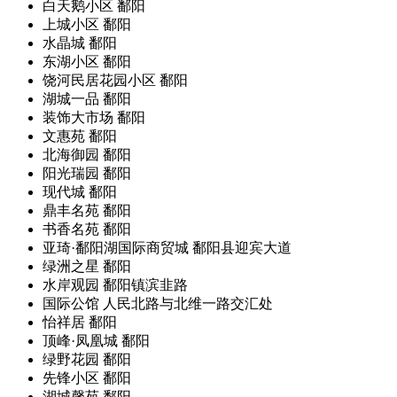
白天鹅小区
鄱阳
上城小区
鄱阳
水晶城
鄱阳
东湖小区
鄱阳
饶河民居花园小区
鄱阳
湖城一品
鄱阳
装饰大市场
鄱阳
文惠苑
鄱阳
北海御园
鄱阳
阳光瑞园
鄱阳
现代城
鄱阳
鼎丰名苑
鄱阳
书香名苑
鄱阳
亚琦·鄱阳湖国际商贸城
鄱阳县迎宾大道
绿洲之星
鄱阳
水岸观园
鄱阳镇滨韭路
国际公馆
人民北路与北维一路交汇处
怡祥居
鄱阳
顶峰·凤凰城
鄱阳
绿野花园
鄱阳
先锋小区
鄱阳
湖城馨苑
鄱阳