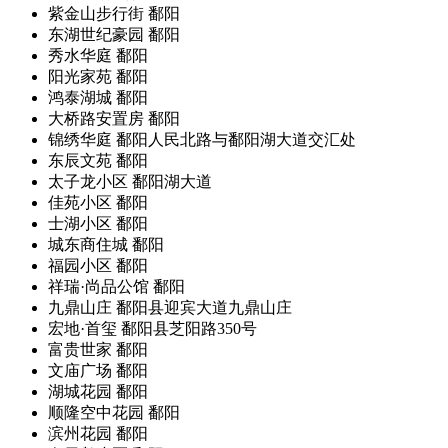
紫金山步行街
鄱阳
东湖世纪豪园
鄱阳
秀水华庭
鄱阳
阳光家苑
鄱阳
鸿泰湖城
鄱阳
大桥路安置房
鄱阳
锦绣华庭
鄱阳人民北路与鄱阳湖大道交汇处
东辰文苑
鄱阳
太子龙小区
鄱阳湖大道
佳苑小区
鄱阳
士湖小区
鄱阳
城东商住城
鄱阳
福园小区
鄱阳
祥瑞·尚品公馆
鄱阳
九鼎山庄
鄱阳县迎宾大道九鼎山庄
宏地·首玺
鄱阳县芝阳路350号
富贵世家
鄱阳
文庙广场
鄱阳
湖城花园
鄱阳
顺隆空中花园
鄱阳
滨州花园
鄱阳