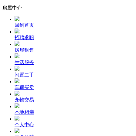
房屋中介
回到首页
招聘求职
房屋租售
生活服务
闲置二手
车辆买卖
宠物交易
本地相亲
个人中心