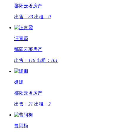
鄱阳云著房产
出售：
33
出租：
0
汪青霞
鄱阳云著房产
出售：
119
出租：
161
姗姗
鄱阳云著房产
出售：
21
出租：
2
曹阿梅