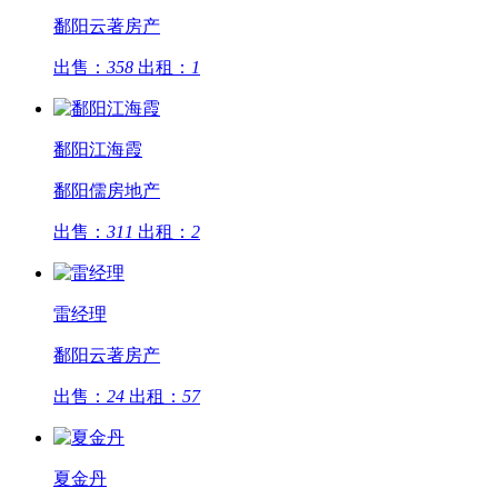
鄱阳云著房产
出售：
358
出租：
1
鄱阳江海霞
鄱阳儒房地产
出售：
311
出租：
2
雷经理
鄱阳云著房产
出售：
24
出租：
57
夏金丹