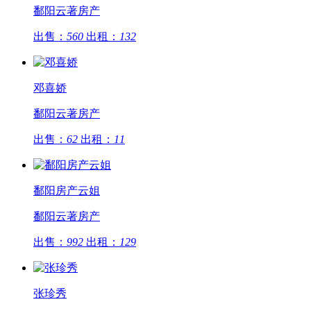
鄱阳云著房产
出售：
560
出租：
132
邓喜娇
鄱阳云著房产
出售：
62
出租：
11
鄱阳房产云姐
鄱阳云著房产
出售：
992
出租：
129
张珍秀