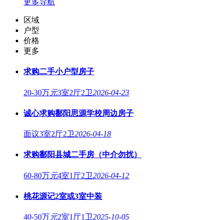
更多导航
区域
户型
价格
更多
求购二手小户型房子
20-30万
元
3室2厅2卫
2026-04-23
诚心求购鄱阳思源学校周边房子
面议
3室2厅2卫
2026-04-18
求购鄱阳县城二手房（中介勿扰）
60-80万
元
4室1厅2卫
2026-04-12
桃花源记2室或3室中装
40-50万
元
2室1厅1卫
2025-10-05